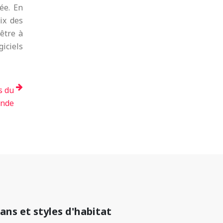
ée. En
ix des
être à
giciels
s du
nde
lans et styles d'habitat