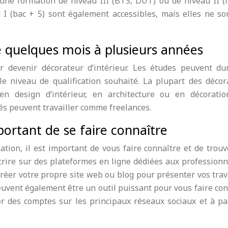
 une formation de niveau III (BTS, DUT) ou de niveau II (l
 I (bac + 5) sont également accessibles, mais elles ne so
 quelques mois à plusieurs années
ur devenir décorateur d’intérieur. Les études peuvent du
e niveau de qualification souhaité. La plupart des décor
 en design d’intérieur, en architecture ou en décoratio
és peuvent travailler comme freelances.
portant de se faire connaître
tion, il est important de vous faire connaître et de trouv
scrire sur des plateformes en ligne dédiées aux profession
créer votre propre site web ou blog pour présenter vos trav
euvent également être un outil puissant pour vous faire co
éer des comptes sur les principaux réseaux sociaux et à pa